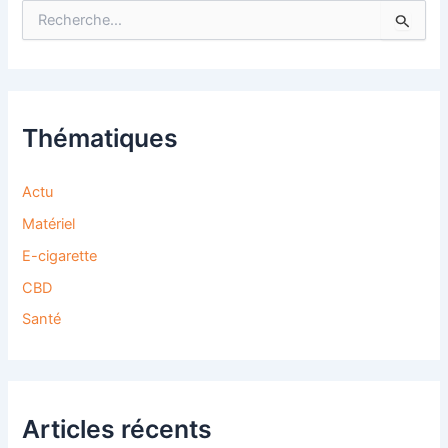
R
e
c
h
e
r
c
Thématiques
h
e
r
Actu
Matériel
:
E-cigarette
CBD
Santé
Articles récents